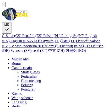
MS
Čeština (CS)
Español (ES)
Polski (PL)
Português (PT)
English
(EN)
English (EN-NZ)
Ελληνικά (EL)
ไทย (TH)
latviešu valoda
(LV)
Bahasa Indonesia (ID)
suomi (FI)
lietuvių kalba (LT)
Deutsch
(DE)
Svenska (SV)
eesti (ET)
中文 (ZH)
한국어 (KO)
Mudah alih
Bonus
Cara bermain
Strategi asas
Pertaruhan
Cara menang
Peluang
Peraturan
Kasino
Wang sebenar
Langsung
Berita