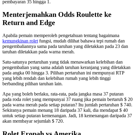
pembayaran 35 hingga 1.
Menterjemahkan Odds Roulette ke
Return and Edge
Apabila pemain memperoleh pengetahuan tentang bagaimana
kemungkinan rolet
fungsi, mudah dilihat bahawa tepi rumah dan
pengembaliannya sama pada taruhan yang diletakkan pada 23 dan
taruhan diletakkan pada warna merah.
Satu-satunya pertaruhan yang tidak menawarkan kelebihan dan
pengembalian yang sama adalah taruhan keranjang yang diletakkan
pada angka 00 hingga 3. Pilihan pertaruhan ini mempunyai RTP
yang lebih rendah dan kelebihan rumah yang lebih tinggi
berbanding pilihan taruhan lain.
Apa yang boleh berlaku, rata-rata, pada jangka masa 37 putaran
pada roda rolet yang mempunyai 37 ruang jika pemain bertaruh $ 20
pada warna merah pada setiap putaran? Itu jumlah pertaruhan $ 740.
Sekiranya pemain menang 18 daripada 37 kali, dia mendapat $ 40
untuk setiap putaran kemenangan. Jadi, 18 kemenangan daripada 37
akan membayar sejumlah $ 720.
Rolet Eropah vs Amerika