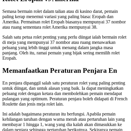
Semasa bermain rolet dalam talian atau di kasino darat, pemain
paling kerap menemui variasi yang paling biasa: Eropah dan
Amerika. Permainan rolet Eropah biasanya mempunyai 37 nombor
atau ruang sementara rolet Amerika mempunyai 38.
Salah satu petua rolet penting yang perlu diingat ialah bermain rolet
di meja yang mempunyai 37 nombor atau ruang menawarkan
peluang yang lebih tinggi untuk menang dalam jangka masa
panjang. Oleh itu, ramai pemain yang bijak sering memilih rolet
Eropah.
Memanfaatkan Peraturan Penjara En
En penjara dipanggil salah satu peraturan rolet yang paling penting
untuk diingat, dan untuk alasan yang baik. Ia dapat meningkatkan
peluang rolet dengan ketara dan membolehkan pemain mendapat
pulangan yang optimum. Peraturan penjara boleh didapati di French
Roulette dan jenis meja rolet lain.
Ini adalah bagaimana peraturan itu berfungsi. Apabila pemain
kehilangan taruhan dengan warna merah atau pertaruhan lain yang
membayar 1 hingga 1, wang yang dia kalah akan dimasukkan ke
dalam penjara sehingga pertaruhan berikutnya. Sekiranya pemain