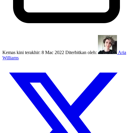
Kemas kini terakhir: 8 Mac 2022
Diterbitkan oleh:
Aria
Williams