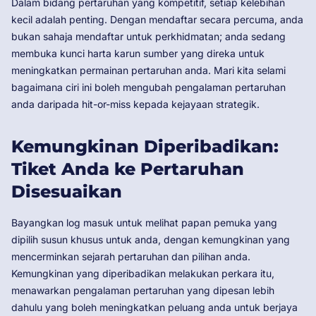
Dalam bidang pertaruhan yang kompetitif, setiap kelebihan
kecil adalah penting. Dengan mendaftar secara percuma, anda
bukan sahaja mendaftar untuk perkhidmatan; anda sedang
membuka kunci harta karun sumber yang direka untuk
meningkatkan permainan pertaruhan anda. Mari kita selami
bagaimana ciri ini boleh mengubah pengalaman pertaruhan
anda daripada hit-or-miss kepada kejayaan strategik.
Kemungkinan Diperibadikan:
Tiket Anda ke Pertaruhan
Disesuaikan
Bayangkan log masuk untuk melihat papan pemuka yang
dipilih susun khusus untuk anda, dengan kemungkinan yang
mencerminkan sejarah pertaruhan dan pilihan anda.
Kemungkinan yang diperibadikan melakukan perkara itu,
menawarkan pengalaman pertaruhan yang dipesan lebih
dahulu yang boleh meningkatkan peluang anda untuk berjaya