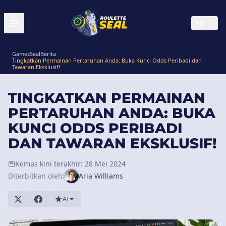
MS
GamesSeal
Berita
Tingkatkan Permainan Pertaruhan Anda: Buka Kunci Odds Peribadi dan
Tawaran Eksklusif!
TINGKATKAN PERMAINAN
PERTARUHAN ANDA: BUKA
KUNCI ODDS PERIBADI
DAN TAWARAN EKSKLUSIF!
Kemas kini terakhir: 28 Mei 2024
Diterbitkan oleh:
Aria Williams
AI